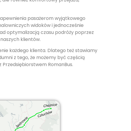
o zapewnienia pasażerom wyjątkowego
malowniczych widoków i jednocześnie
 nad optymalizacją czasu podróży poprzez
 naszych klientów.
enie każdego klienta. Dlatego też stawiamy
 dumni z tego, że możemy być częścią
y z Przedsiębiorstwem RomanBus.