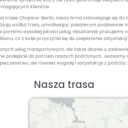
podczas
ymagających klientów.
odwiedzania naszej
strony, zwiększasz
rasie Chojnice-Berlin, nasza firma zobowiązuje się d
szansę na
óżują wzdłuż trasy, umożliwiając pasażerom podziwianie 
zobaczenie
że pomimo wysokiej jakości usług, nieustannie pracujemy
spersonalizowanych
oru, co z kolei przyczynia się do zwiększenia satysfakcji
treści i ofert.
ecznych usług transportowych, ale także dbanie o zadowol
alne podejście do potrzeb naszych podróżnych. Jesteśmy
pieczeństwo, ale również wygodę i satysfakcję z podróż
Nasza trasa