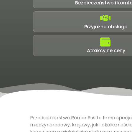
Bezpieczeństwo i komfo
Przyjazna obsługa
Atrakcyjne ceny
Przedsiębiorstwo RomanBus to firma specj
międzynarodowy, krajowy, jak i okolicznośc
kierowcom o wieloletnim stażu oraz nowocze